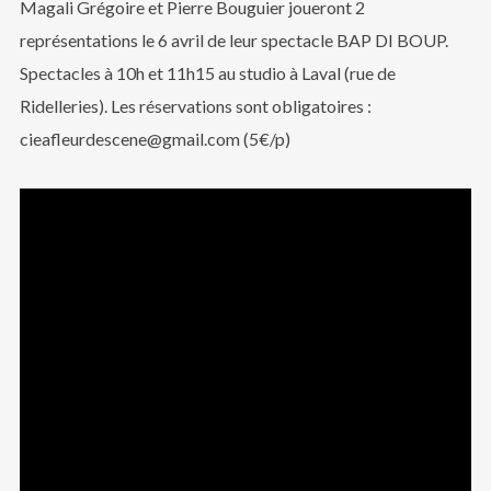
Magali Grégoire et Pierre Bouguier joueront 2
représentations le 6 avril de leur spectacle BAP DI BOUP.
Spectacles à 10h et 11h15 au studio à Laval (rue de
Ridelleries). Les réservations sont obligatoires :
cieafleurdescene@gmail.com (5€/p)