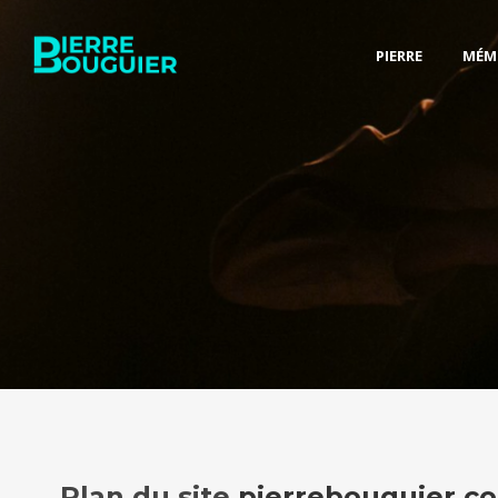
PIERRE
MÉM
Plan du site
pierrebouguier.c