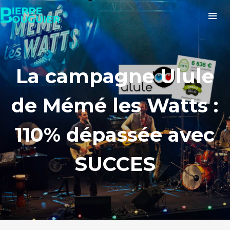
La campagne Ulule
de Mémé les Watts :
110% dépassée avec
SUCCES