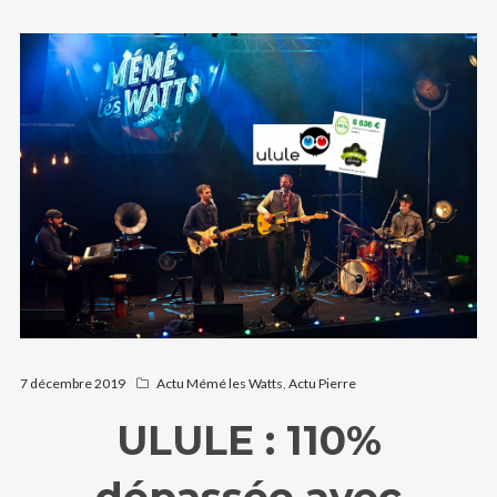
7 décembre 2019
Actu Mémé les Watts
,
Actu Pierre
ULULE : 110%
dépassée avec