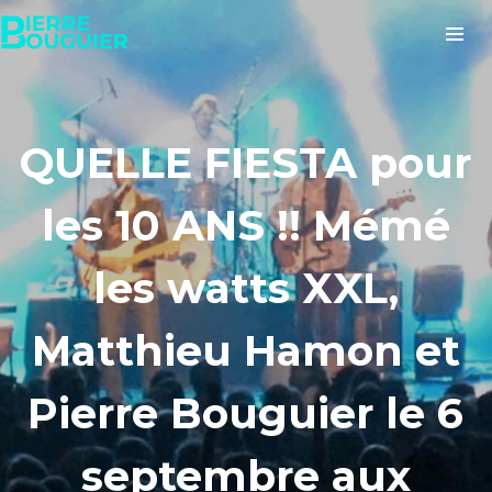
QUELLE FIESTA pour
les 10 ANS !! Mémé
les watts XXL,
Matthieu Hamon et
Pierre Bouguier le 6
septembre aux