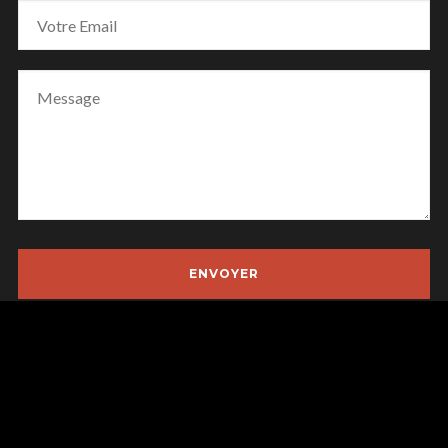
Site boosté par © Fabby -
Waostudio.fr
/ Photographies : André
Lemaitre - JJ cousquer ...