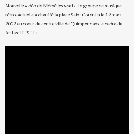
Nouvelle vidéo de Mémé les watts. Le groupe de musique
rétro-actuelle a chauffé la place Saint Corentin le 19 mars
2022 au coeur du centre ville de Quimper dans le cadre du
festival FESTI +.